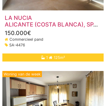
LA NUCIA
ALICANTE (COSTA BLANCA)
, SPANJE
150.000€
Commercieel pand
SA-4476
1
125m²
Woning van de week