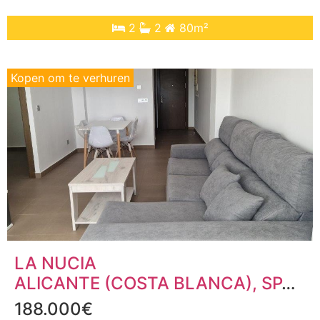
2
2
80m²
Kopen om te verhuren
LA NUCIA
ALICANTE (COSTA BLANCA)
, SPANJE
188.000€