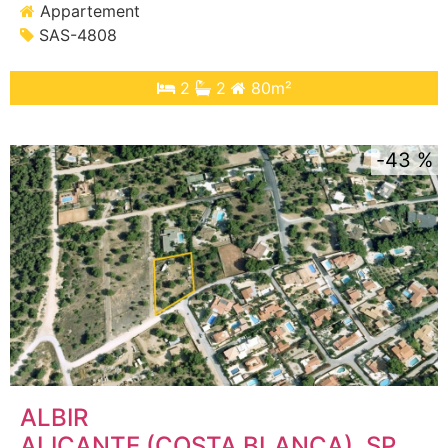
Appartement
SAS-4808
2
2
80m²
43 %
ALBIR
ALICANTE (COSTA BLANCA)
, SPANJE