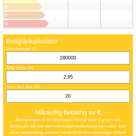
E
F
G
Boliglånkalkulator
Lånebeløpet (€)
Årlig rente (%)
Term av Låne (år)
Månedlig betaling av
€
Beregningen er for illustrasjon formål bare å gi en rask
indikasjon på hva den månedlige nedbetaling kan være, kan
disse nedbetaling variere i henhold til dine personlige forhold