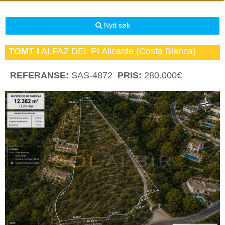
Nytt søk
TOMT I
ALFAZ DEL PI
Alicante (Costa Blanca)
REFERANSE:
SAS-4872
PRIS:
280.000€