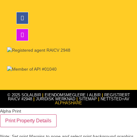
© 2025 SOLALBIR
|
EIENDOMSMEGLERE I ALBIR
|
REGISTRERT
RAICV #2948
|
JURIDISK MERKNAD
|
SITEMAP
|
NETTSTED⚡AV
ALPHASHARE
Alpha Print
Note: Set print Margins to none and select print background graphics