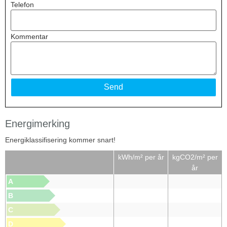
Telefon
Kommentar
Energimerking
Energiklassifisering kommer snart!
kWh/m² per år
kgCO2/m² per
år
A
B
C
D