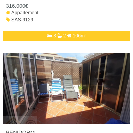
316.000€
Appartement
SAS-9129
3
2
106m²
BENIDORM