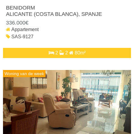
BENIDORM
ALICANTE (COSTA BLANCA)
, SPANJE
336.000€
Appartement
SAS-9127
2
2
80m²
Woning van de week