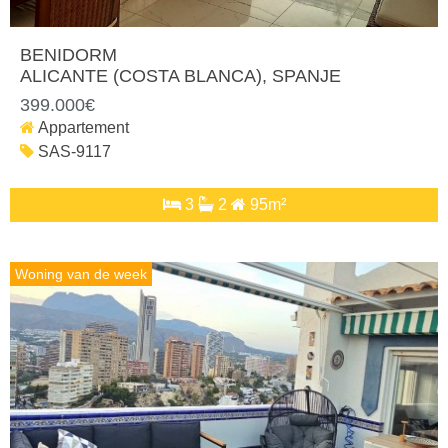
BENIDORM
ALICANTE (COSTA BLANCA)
, SPANJE
399.000€
Appartement
SAS-9117
3
2
95m²
Woning van de week