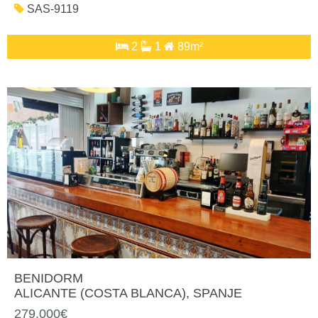
SAS-9119
2
1
89m²
BENIDORM
ALICANTE (COSTA BLANCA)
, SPANJE
279.000€