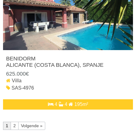
BENIDORM
ALICANTE (COSTA BLANCA)
, SPANJE
625.000€
Villa
SAS-4976
4
4
195m²
1
2
Volgende »