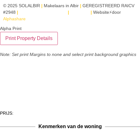
© 2025 SOLALBIR
|
Makelaars in Albir
|
GEREGISTREERD RAICV
#2948
|
Juridische kennisgeving
|
SITEMAP
|
Website⚡door
Alphashare
Alpha Print
Note: Set print Margins to none and select print background graphics
PRIJS:
Kenmerken van de woning