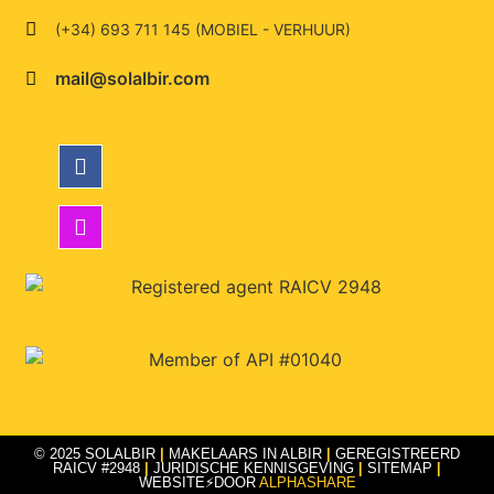
(+34) 693 711 145 (MOBIEL - VERHUUR)
mail@solalbir.com
© 2025 SOLALBIR
|
MAKELAARS IN ALBIR
|
GEREGISTREERD
RAICV #2948
|
JURIDISCHE KENNISGEVING
|
SITEMAP
|
WEBSITE⚡DOOR
ALPHASHARE