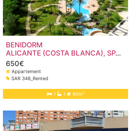
BENIDORM
ALICANTE (COSTA BLANCA)
, SPANJE
650€
Appartement
SAR 348_Rented
1
1
80m²