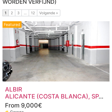
WORDEN VERFIJND)
1
2
3
…
12
Volgende »
Featured
ALBIR
ALICANTE (COSTA BLANCA)
, SPANJE
From 9,000€
Garage