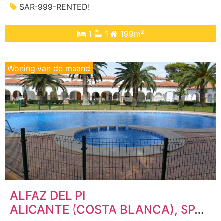
SAR-999-RENTED!
1
1
199m²
Woning van de maand
ALFAZ DEL PI
ALICANTE (COSTA BLANCA)
, SPANJE