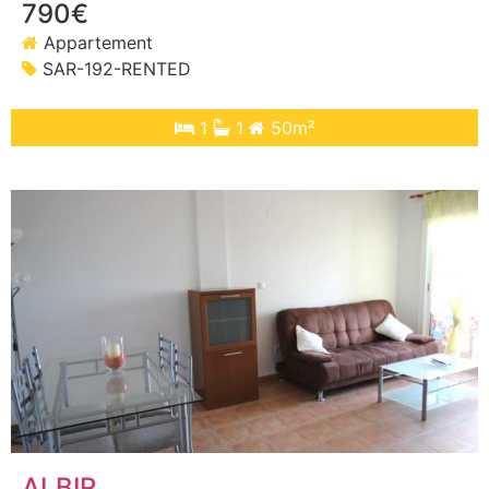
790€
Appartement
SAR-192-RENTED
1
1
50m²
ALBIR