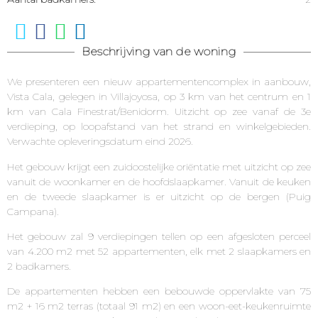
Beschrijving van de woning
We presenteren een nieuw appartementencomplex in aanbouw,
Vista Cala, gelegen in Villajoyosa, op 3 km van het centrum en 1
km van Cala Finestrat/Benidorm. Uitzicht op zee vanaf de 3e
verdieping, op loopafstand van het strand en winkelgebieden.
Verwachte opleveringsdatum eind 2026.
Het gebouw krijgt een zuidoostelijke oriëntatie met uitzicht op zee
vanuit de woonkamer en de hoofdslaapkamer. Vanuit de keuken
en de tweede slaapkamer is er uitzicht op de bergen (Puig
Campana).
Het gebouw zal 9 verdiepingen tellen op een afgesloten perceel
van 4.200 m2 met 52 appartementen, elk met 2 slaapkamers en
2 badkamers.
De appartementen hebben een bebouwde oppervlakte van 75
m2 + 16 m2 terras (totaal 91 m2) en een woon-eet-keukenruimte