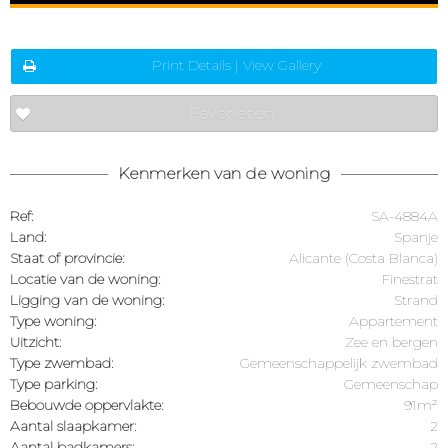
Print Details | View Gallery
Favorieten
Kenmerken van de woning
Ref:
SA-4884A
Land:
Spanje
Staat of provincie:
Alicante (Costa Blanca)
Locatie van de woning:
Finestrat
Ligging van de woning:
Strand
Type woning:
Appartement
Uitzicht:
Zee en bergen
Type zwembad:
Gemeenschappelijk zwembad
Type parking:
Gemeenschap
Bebouwde oppervlakte:
91m²
Aantal slaapkamer:
2
Aantal badkamers:
2