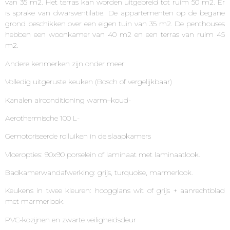
van 35 m2. Het terras kan worden uitgebreid tot ruim 50 m2. Er
is sprake van dwarsventilatie. De appartementen op de begane
grond beschikken over een eigen tuin van 35 m2. De penthouses
hebben een woonkamer van 40 m2 en een terras van ruim 45
m2.
Andere kenmerken zijn onder meer:
Volledig uitgeruste keuken (Bosch of vergelijkbaar)
Kanalen airconditioning warm–koud-
Aerothermische 100 L-
Gemotoriseerde rolluiken in de slaapkamers
Vloeropties: 90x90 porselein of laminaat met laminaatlook.
Badkamerwandafwerking: grijs, turquoise, marmerlook.
Keukens in twee kleuren: hoogglans wit of grijs + aanrechtblad
met marmerlook.
PVC-kozijnen en zwarte veiligheidsdeur