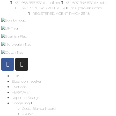
+34 966 868 620 (Landline)
+34 607 846 520 (Mobile)
+34 693 711 145 {RENTALS)
mail@solalbir.com
REGISTERED AGENT RAICV 2948
HUIS
Eigendom zoeken
Over ons
VERKOPEN
Kopen in Spanje
Omgeving
Costa Blanca Noord
– Albir