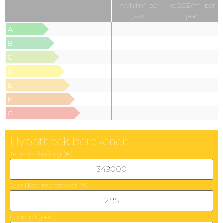
kWh/m² per
kgCO2/m² per
jaar
jaar
A
B
C
D
E
F
G
Hypotheek berekenen
Te lenen bedrag (€)
Jaarlijkse interestvoet (%)
Looptijd (jaar)