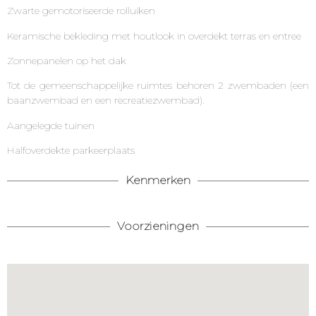
Zwarte gemotoriseerde rolluiken
Keramische bekleding met houtlook in overdekt terras en entree
Zonnepanelen op het dak
Tot de gemeenschappelijke ruimtes behoren 2 zwembaden (een
baanzwembad en een recreatiezwembad).
Aangelegde tuinen
Halfoverdekte parkeerplaats
Kenmerken
Voorzieningen