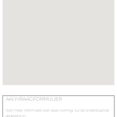
AANVRAAGFORMULIER
Voor meer informatie over deze woning, vul de onderstaande
gegevens in