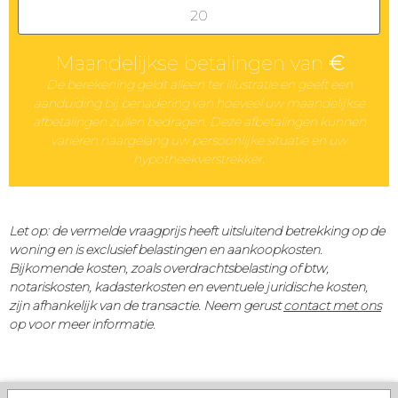
Maandelijkse betalingen van
€
De berekening geldt alleen ter illustratie en geeft een
aanduiding bij benadering van hoeveel uw maandelijkse
afbetalingen zullen bedragen. Deze afbetalingen kunnen
variëren naargelang uw persoonlijke situatie en uw
hypotheekverstrekker.
Let op: de vermelde vraagprijs heeft uitsluitend betrekking op de
woning en is exclusief belastingen en aankoopkosten.
Bijkomende kosten, zoals overdrachtsbelasting of btw,
notariskosten, kadasterkosten en eventuele juridische kosten,
zijn afhankelijk van de transactie. Neem gerust
contact met ons
op voor meer informatie.